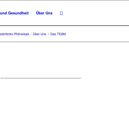
 und Gesundheit
Über Uns
sterferien Phönixbad
/
Über Uns
/
Das TEAM