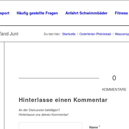
sport
Häufig gestellte Fragen
Anfahrt Schwimmbäder
Fitness
Tand Juni
Du bist hier:
Startseite
/
Osterferien Phönixbad
/
Wassersp
0
KOMMENTARE
Hinterlasse einen Kommentar
An der Diskussion beteiligen?
Hinterlasse uns deinen Kommentar!
*
Name